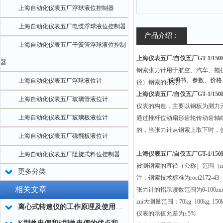
上海自动化仪表五厂浮球液位控制器
上海自动化仪表五厂电缆浮球液位控制器
产品介绍：
上海自动化仪表五厂干簧管浮球液位控制
上海仪表五厂/自仪五厂GT-1/150
器
钢索张力计用于航空、汽车、拖
上海自动化仪表五厂浮球液位计
径）钢索的张力。
上海仪表五厂/自仪五厂GT-1/15
上海自动化仪表五厂玻璃管液位计
仪表的构造，主要以钢板为测力
上海自动化仪表五厂玻璃板液位计
通过推杆位动扇形齿轮传动齿轴
的，当张力计从钢索上取下时，
上海自动化仪表五厂磁翻板液位计
上海仪表五厂/自仪五厂GT-1/15
上海自动化仪表五厂阻旋式料位控制器
被测钢索的直径（公称）范围（mm
更多分类
注：钢索技术标准为roct2172-43
相关文章
张力计的指示读数范围为0-100z
zui大测量范围：70kg 100kg; 150
离心式转速仪的工作原理及使用方法
仪表的示值允差为±5%