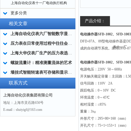
上海自动化仪表十一厂电动执行机构
更多分类
产品介绍：
相关文章
上海自动化仪表六厂智能数字显示报警仪安装要求
电动操作器SFD-1002、SFD-
DFD-07A
、09型电动操作器是D
压力表在日常使用过程中往往会碰到以下问题
成的自动调节系统。应用DFD-
上海大华仪表厂生产的压力表选用规定
电动操作器SFD-1002、SFD-
螺旋流量计：精准测量流体的艺术
电源电压：220V 50～60Hz
墙挂式智能转速表可存储和显示出前转速值和当前时间
开关触关额定容量：主回路：L500
联系方式
信号回路：110V 2A
跟踪电压：0～10V DC
上海自动化仪表集团有限公司
环境温度：0～45
℃
地址：上海市灵石路650号
相对湿度：≤85%
E-mail：shziyigf@163.com
重量：3㎏
外形尺寸：295×80×160（mm）
开孔尺寸：75+1×153+1（mm）