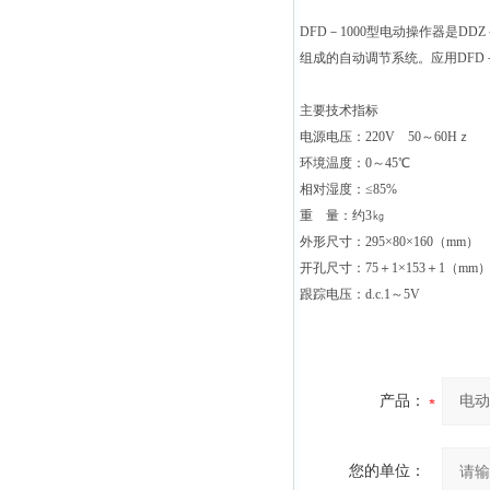
DFD
－1000型电动操作器是D
组成的自动调节系统。应用DFD
主要技术指标
电源电压：220V 50～60Hｚ
环境温度：0～45℃
相对湿度：≤85%
重 量：约3㎏
外形尺寸：295×80×160（mm）
开孔尺寸：75＋1×153＋1（mm
跟踪电压：d.c.1～5V
产品：
您的单位：