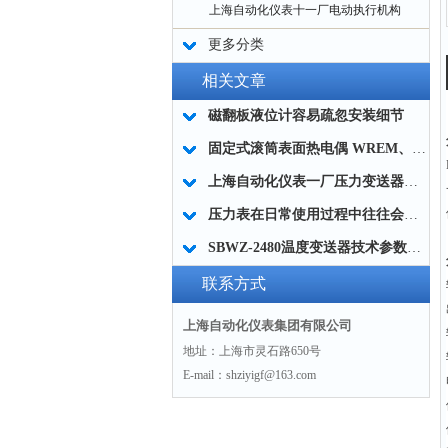
上海自动化仪表十一厂电动执行机构
更多分类
相关文章
磁翻板液位计容易疏忽安装细节
固定式滚筒表面热电偶 WREM、WRNM-301型
上海自动化仪表一厂压力变送器与传感器比具有放大作用
压力表在日常使用过程中往往会碰到以下问题
SBWZ-2480温度变送器技术参数及精度
联系方式
上海自动化仪表集团有限公司
地址：上海市灵石路650号
E-mail：shziyigf@163.com