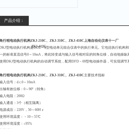
产品介绍：
角行程电动执行机构ZKJ-210C、ZKJ-310C、ZKJ-410C上海自动化仪表十一厂
DKJ
型电动执行机构是DDZ－Ⅱ型电动单元组合仪表中的执行单元。它包括执行机构
一的标准直流信号0～10mA，将此转变成与输入信号相对应的转角位移，自动地操
使用DKJ型电动执行机构的自动调节系统，配用DFD－09型电动操作器，可实现调
角行程电动执行机构ZKJ-210C、ZKJ-310C、ZKJ-410C
主要技术指标
输入信号：d.c.0～10mA
出轴有效位移：0～90º（转角）
输入电阻：200Ω
输入通道：3个（相互隔离）
电源成压：220V，50～60Hｚ
使用环境温度：－10～55℃
使用环境湿度：≤95%