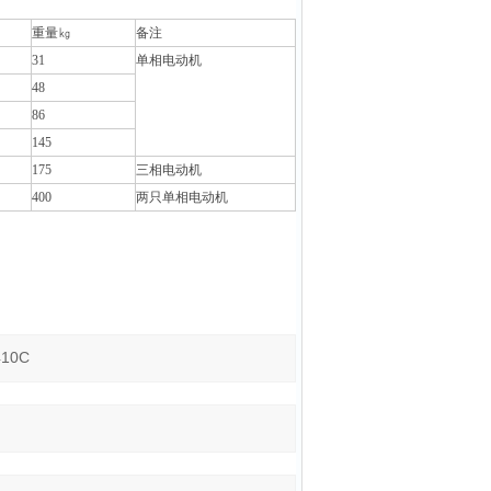
重量㎏
备注
31
单相电动机
48
86
145
175
三相电动机
400
两只单相电动机