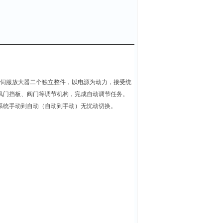
和伺服放大器二个独立整件，以电源为动力，接受统
纵风门挡板、阀门等调节机构，完成自动调节任务。
节系统手动到自动（自动到手动）无忧动切换。