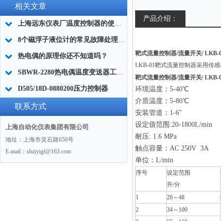
相关文章
产品介绍：
上海远东仪表厂温度控制器的使用和保养
8个磁浮子液位计的常见故障处理技巧分享
靶式流量控制器/流量开关/ LKB-0
热电偶的原理你还不知道吗？
LKB-01
靶式流量控制器采用传感器
SBWR-2280热电偶温度变送器工作原理
靶式流量控制器/流量开关/ LKB-0
D505/18D-0880200压力控制器
环境温度：5-40℃
介质温度：5-80℃
联系方式
安装管道：1-6"
设定值范围:20-1800L/min
上海自动化仪表集团有限公司
耐压: 1.6 MPa
地址：上海市灵石路650号
触点容量：AC 250V 3A
E-mail：shziyigf@163.com
单位：L/min
序号
设定范围
升/分
1
20
～48
2
34
～100