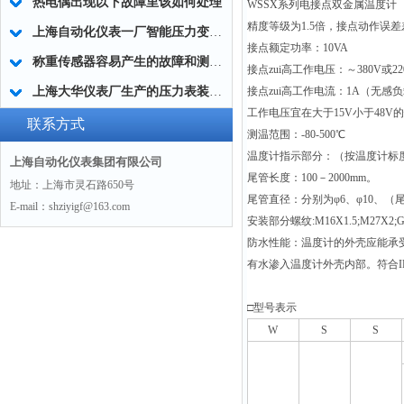
热电偶出现以下故障里该如何处理
WSSX
系列电接点双金属温度计
精度等级为1.5倍，接点动作误差
上海自动化仪表一厂智能压力变送器Z实际的选择方法
接点额定功率：10VA
称重传感器容易产生的故障和测量方法
接点zui高工作电压：～380V或22
上海大华仪表厂生产的压力表装设要求
接点zui高工作电流：1A（无感
工作电压宜在大于15V小于48V
联系方式
测温范围：-80-500℃
温度计指示部分：（按温度计标度盘的
上海自动化仪表集团有限公司
尾管长度：100－2000mm。
地址：上海市灵石路650号
尾管直径：分别为φ6、φ10、（尾管
E-mail：shziyigf@163.com
安装部分螺纹:M16X1.5;M27X2
防水性能：温度计的外壳应能承受
有水渗入温度计外壳内部。符合IP
□型号表示
W
S
S