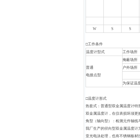
W
S
S
□工作条件
温度计型式
工作场所
掩蔽场所
普通
户外场所
电接点型
为保证温
□温度计形式
热套式：普通型双金属温度计特
双金属温度计，在仪表损坏须更
角型（轴向型）：检测元件轴线
我厂生产的径向型双金属温度计
亚光电泳处理，也有不锈钢板材