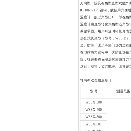
万向型：除具有角型直型功能外
lCr18Ni9Ti不锈钢，故使用方
温度计一般以角型出厂，即在角
温度计由直型转化为角型或角型
调整零位。用户可逆时针旋开表
热套式长颈型（型号：WSS-
金、纺织、医药等部门热力过程
在电站热力过程中，为防止热量
短，往往要将保温层局部破坏方
达到于观察，节约能源。因其是
轴向型双金属温度计
型 号
测温范围
WSSX-300
WSSX-400
WSSX-500
WSSX-301