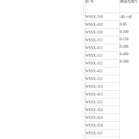
型 号
测温范围℃
WSSX-310
-80-+40
0-80
WSSX-410
0-100
WSSX-510
0-150
WSSX-311
0-200
WSSX-411
0-400
WSSX-511
0-500
WSSX-312
WSSX-412
WSSX-512
WSSX-313
WSSX-413
WSSX-513
WSSX-314
WSSX-414
WSSX-514
WSSX-315