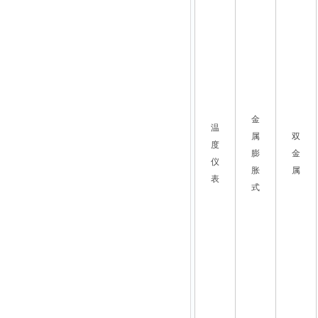
金
温
属
双
度
膨
金
仪
胀
属
表
式