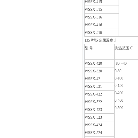
WSSX-415
WSSX-515
WSSX-316
WSSX-416
WSSX-516
135
º型双金属温度计
型 号
测温范围℃
WSSX-420
-80-+40
0-80
WSSX-520
0-100
WSSX-421
0-150
WSSX-521
0-200
WSSX-422
0-400
WSSX-522
0-500
WSSX-423
WSSX-523
WSSX-424
WSSX-524