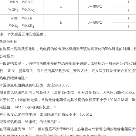
WRN
、WRNK
I
K
0
～800℃
WRN
、WRNK
Ⅱ
2
2
WRE
、WREK
I
E
0
～600℃
WRE
、WREK
Ⅱ
2
2
注：”t“为感温元件实测温度，
热响应时间
在温度出现阶跃变化时，热电偶的输出变化至相当于该阶跃变化的50%所需的时间，称为
公称压力
一般是指常温下，保护管所能承受的静态外压而不破裂，试验压力一般采用公称压力的
料、 直径、壁厚有关，而且还与其结构形式、安装方法、置入深度以及被测介质的流
热电偶绝缘电阻：
常温绝缘电阻的试验电压为：直流500±50V。
测量常温绝缘电阻的大气条件为：温度15~35
℃
，相对湿度45%，大气压力86~106kPa
对于长度＞1米的热电偶，常温绝缘电阻值与其长度的乘积应不小于 100 MΩ.M即：Rr·L＞
电阻值， MΩ；L-热电偶的长度，m
对于长度≤1米的热电偶，常温绝缘电阻值应不小于100 MΩ
铠装式热电偶（绝缘式）的绝缘电阻：
在环境温度为20±15
℃
，相对湿度不大于80%时，热电极与外套管之间的绝缘电阻应大于等于