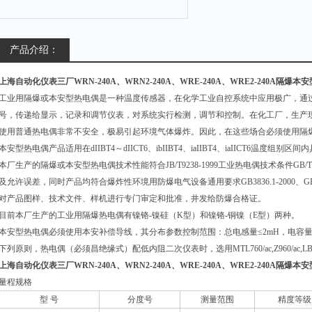
产品介绍：
上海自动化仪表三厂WRN-240A、WRN2-240A、WRE-240A、WRE2-240A隔爆
工业用隔爆或本安型热电偶是一种温度传感器，在化学工业自控系统中应用极广，通
号，传递给显示，记录和调节仪表，对系统实行检测，调节和控制。在化工厂，生产
使用普通热电偶非常不安全，极易引起环境气体爆炸。因此，在这些场合必须使用隔
本安型热电偶产品适用在dIIBT4～dIICT6、ibIIBT4、iaIIBT4、iaIICT6温度
本厂生产的隔爆或本安型热电偶技术性能符合JB/T9238-1999工业热电偶技术条件GB/T16839
及允许误差，同时产品均符合爆炸性环境用防爆电气设备通用要求GB3836.1-2000、GB
对产品图样、技术文件、样机进行专门审定和批准，井发给防爆合格证。
目前本厂生产的工业用隔爆热电偶有镍铬-镍硅（K型）和镍铬-铜镍（E型）两种。
本安型热电偶必须使用本安补偿导线，其分布参数控制范围：总电感量≤2mH，电容量≤
下列原则，热电偶（必须昌绝缘式）配低内阻二次仪表时，选用MTL760/ac,Z960/ac,
上海自动化仪表三厂WRN-240A、WRN2-240A、WRE-240A、WRE2-240A隔爆
量程规格
型 号
分度号
测量范围
精度等级