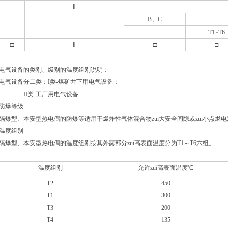
Ⅱ
B
、C
T1~T6
□
Ⅱ
□
□
电气设备的类别、级别的温度组别说明：
电气设备分二类：I类-煤矿井下用电气设备：
II
类-工厂用电气设备
防爆等级
隔爆型、本安型热电偶的防爆等适用于爆炸性气体混合物zui大安全间隙或zui小点燃
温度组别
隔爆型、本安型热电偶的温度组别按其外露部分zui高表面温度分为T1
～T6六组。
温度组别
允许zui高表面温度℃
T2
450
T1
300
T3
200
T4
135