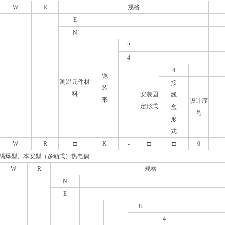
W
R
规格
E
N
2
4
4
铠
测温元件材
接
装
料
安装固
线
形
-
设计序
定形式
盒
号
形
式
W
R
□
K
-
□
□
0
隔爆型、本安型（多动式）热电偶
W
R
规格
N
E
8
4