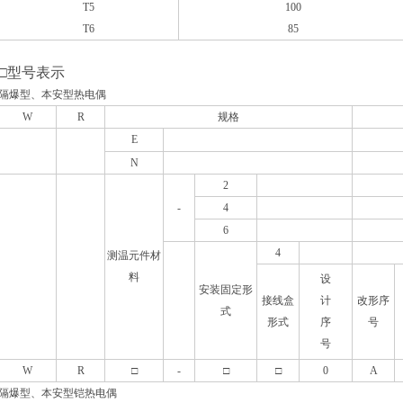
T5
100
T6
85
□型号表示
隔爆型、本安型热电偶
W
R
规格
E
N
2
-
4
6
4
测温元件材
料
设
安装固定形
接线盒
计
改形序
式
形式
序
号
号
W
R
□
-
□
□
0
A
隔爆型、本安型铠热电偶