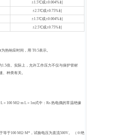
±1.5℃
或±0.004%∣t∣
±2.5℃
或±0.75%∣t∣
±1.5℃
或±0.004%∣t∣
±2.5℃
或±0.75%∣t∣
热响应时间，用 T0.5表示。
1.5倍。实际上，允许工作压力不仅与保护管材
速、种类有关。
。
100 MΩ·m L＞1m式中：Rr-热电偶的常温绝缘
100 MΩ·M*，试验电压为直流500V。 （
※
绝