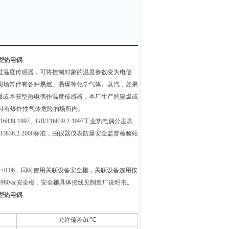
本安型热电偶
过温度传感器，可将控制对象的温度参数变为电信
现场常伴有各种易燃、易爆等化学气体、蒸汽，如果
爆或本安型热电偶作温度传感器，本厂生产的隔爆或
组别区间内具有爆炸性气体危险的场所内。
-1997、GB/T16839.2-1997工业热电偶分度表
3836.2-2000标准，由仪器仪表防爆安全监督检验站
0.06，同时使用关联设备安全栅，关联设备选用按
LB960/ac安全栅，安全栅具体接线见制造厂说明书。
本安型热电偶
允许偏差Δt
℃