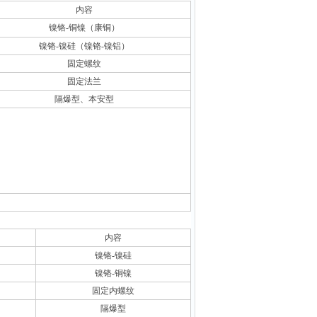
内容
镍铬-铜镍（康铜）
镍铬-镍硅（镍铬-镍铝）
固定螺纹
固定法兰
隔爆型、本安型
内容
镍铬-镍硅
镍铬-铜镍
固定内螺纹
隔爆型