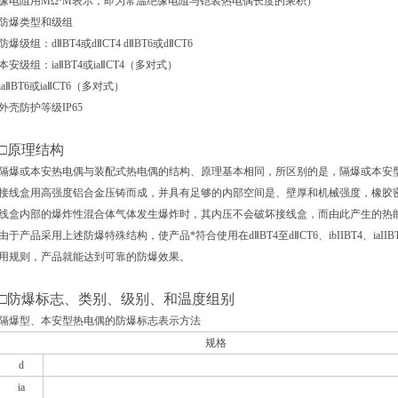
缘电阻用MΩ·M表示，即为常温绝缘电阻与铠装热电偶长度的乘积）
防爆类型和级组
防爆级组：d
Ⅱ
BT4
或d
Ⅱ
CT4 d
Ⅱ
BT6
或d
Ⅱ
CT6
本安级组：ia
Ⅱ
BT4
或ia
Ⅱ
CT4
（多对式）
ia
Ⅱ
BT6
或ia
Ⅱ
CT6
（多对式）
外壳防护等级IP65
□
原理结构
隔爆或本安热电偶与装配式热电偶的结构、原理基本相同，所区别的是，隔爆或本安
接线盒用高强度铝合金压铸而成，并具有足够的内部空间是、壁厚和机械强度，橡胶
线盒内部的爆炸性混合体气体发生爆炸时，其内压不会破坏接线盒，而由此产生的热
由于产品采用上述防爆特殊结构，使产品*符合使用在d
Ⅱ
BT4
至d
Ⅱ
CT6
、ibIIBT4、i
用规则，产品就能达到可靠的防爆效果。
□
防爆标志、类别、级别、和温度组别
隔爆型、本安型热电偶的防爆标志表示方法
规格
d
ia