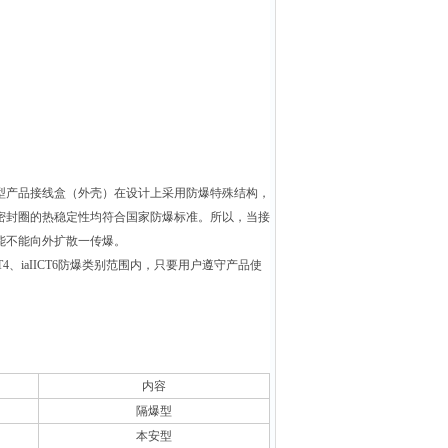
型产品接线盒（外壳）在设计上采用防爆特殊结构，
密封圈的热稳定性均符合国家防爆标准。所以，当接
能不能向外扩散一传爆。
aIIBT4、iaIICT6防爆类别范围内，只要用户遵守产品使
内容
隔爆型
本安型