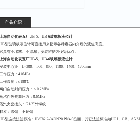
产品介绍：
上海自动化表五厂UB-5、UB-6玻璃板液位计
UB
型玻璃板液位计可直接用来指示各种容器内介质的液位高度。
它具有不堵塞、不渗漏，安装维护方便等优点。
上海自动化表五厂UB-5、UB-6玻璃板液位计
安装中心距：L=300、 500、800、1100、1400、1700mm
工作压力：4.0MPa
工作温度：≤180℃
阀门自动封闭压力：＞0.2MPa
蒸汽伴热夹套压力：0.6MPa
蒸汽夹套接头：G1/2″外螺纹
材质：碳钢，不锈钢
UB
型连接法兰标准：JB/T82.2-94DN20 PN4.0凸面，其它法兰标准如HGJ、GB、ANS