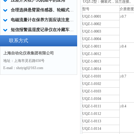
压差开关在户式机组中的应用
UQZ-2型：侧装式，法兰连接。
型号
介质密度g
合理选择悬臂梁传感器、轮幅式传感器、拉压力传感器的类型？
UQZ-1-0001
≥0.7
电磁流量计在保养方面应该注意哪些要点
UQZ-1-0002
短信报警温湿度记录仪在冷藏车上的应用及使用难点
UQZ-1-0003
UQZ-1-0004
联系方式
UQZ-1-0011
≥0.4
上海自动化仪表集团有限公司
UQZ-1-0012
地址：上海市灵石路650号
UQZ-1-0013
E-mail：shziyigf@163.com
UQZ-1-0014
UQZ-1-0101
≥0.7
UQZ-1-0102
UQZ-1-0103
UQZ-1-0104
UQZ-1-0111
≥0.4
UQZ-1-0112
UQZ-1-0113
UQZ-1-0114