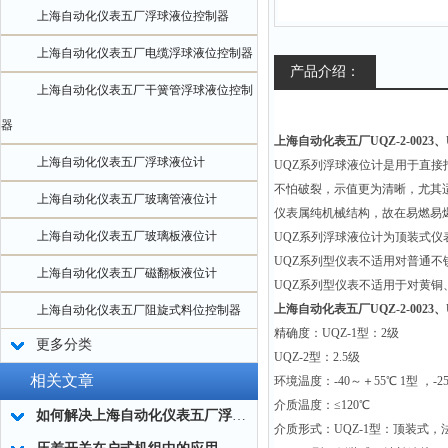
上海自动化仪表五厂浮球液位控制器
上海自动化仪表五厂电缆浮球液位控制器
产品介绍：
上海自动化仪表五厂干簧管浮球液位控制
器
上海自动化表五厂UQZ-2-0023、
上海自动化仪表五厂浮球液位计
UQZ
系列浮球液位计是用于直接
不怕破裂，示值更为清晰，尤其
上海自动化仪表五厂玻璃管液位计
仪表属纯机械结构，故在易燃易
上海自动化仪表五厂玻璃板液位计
UQZ
系列浮球液位计为顶装式仪
UQZ
系列型仪表不适用对普通不
上海自动化仪表五厂磁翻板液位计
UQZ
系列型仪表不适用于对黄铜
上海自动化表五厂UQZ-2-0023、
上海自动化仪表五厂阻旋式料位控制器
精确度：UQZ-1型：2级
更多分类
UQZ-2
型：2.5级
相关文章
环境温度：-40～＋55℃ 1型 ，-2
介质温度：≤120℃
如何解决上海自动化仪表五厂浮球液位计指示异常问题？
介质形式：UQZ-1型：顶装式