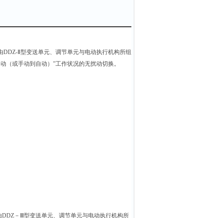
由DDZ-Ⅱ型变送单元、调节单元与电动执行机构所组
到手动（或手动到自动）”工作状况的无扰动切换。
由DDZ－Ⅲ型变送单元、调节单元与电动执行机构所