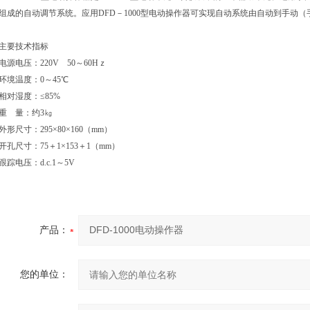
组成的自动调节系统。应用DFD－1000型电动操作器可实现自动系统由自动到手动
主要技术指标
电源电压：220V 50～60Hｚ
环境温度：0～45℃
相对湿度：≤85%
重 量：约3㎏
外形尺寸：295×80×160（mm）
开孔尺寸：75＋1×153＋1（mm）
跟踪电压：d.c.1～5V
产品：
您的单位：