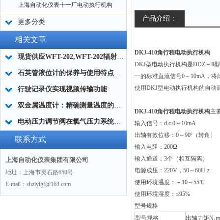
上海自动化仪表十一厂电动执行机构
产品介绍：
更多分类
相关文章
DKJ-410角行程电动执行机构
现货供应WFT-202,WFT-202辐射高温计
DKJ
型电动执行机构是DDZ－
石英管液位计的保养与使用特点都有哪些注意的
一的标准直流信号0～10mA
使用DKJ型电动执行机构的自动
行驶记录仪实现视频传输功能
双金属温度计：精确测量温度的利器
DKJ-410角行程电动执行机构
主
电动压力调节阀在氯气压力系统中的应用
输入信号：d.c.0～10mA
出轴有效位移：0～90º（转角）
联系方式
输入电阻：200Ω
输入通道：3个（相互隔离）
上海自动化仪表集团有限公司
电源成压：220V，50～60Hｚ
地址：上海市灵石路650号
使用环境温度：－10～55℃
E-mail：shziyigf@163.com
使用环境湿度：≤95%
型号规格
型号规格
出轴力矩N.