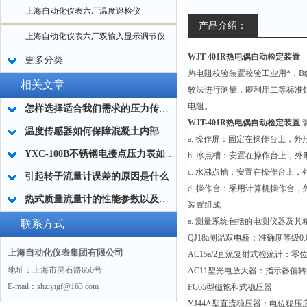
上海自动化仪表六厂温度巡检仪
产品介绍：
上海自动化仪表六厂双输入显示调节仪
WJT-401R热电偶自动检定装置
更多分类
热电阻校验装置校验工业用*，B级
相关文章
较法进行测量，即利用二等标准
电阻。
怎样选择适合我们需求的压力传感器
WJT-401R热电偶自动检定装置
温度传感器如何保障混凝土内部结构温控
a.
操作屏：固定在操作台上，外形尺寸
YXC-100B不锈钢电接点压力表如何选型及接线图
b.
冰点槽：安置在操作台上，外形尺寸
c.
水沸点槽：安置在操作台上，外表
引起转子流量计误差的原因是什么
d.
操作台：采用计算机操作台，外表尺
热式质量流量计的性能参数以及技术应用
装置组成
a.
测量系统包括的电测仪器及其
联系方式
QJ18a
测温双电桥：准确度等级0.
上海自动化仪表集团有限公司
AC15a/2
直流复射式检流计：零位不
地址：上海市灵石路650号
AC11
型光电放大器：指示器偏转的
E-mail：shziyigf@163.com
FC65
型磁饱和式稳压器
YJ44A
型直流稳压器：电位稳压度≤