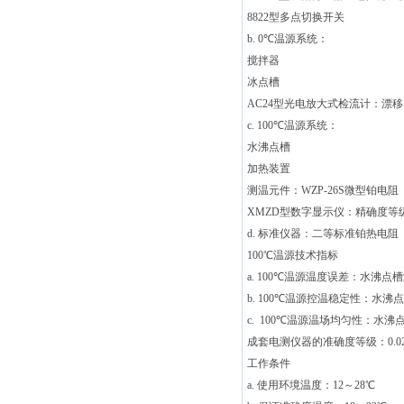
8822
型多点切换开关
b. 0℃
温源系统：
搅拌器
冰点槽
AC24
型光电放大式检流计：漂移＜10
c. 100℃
温源系统：
水沸点槽
加热装置
测温元件：WZP-26S微型铂电阻
XMZD
型数字显示仪：精确度等级
d.
标准仪器：二等标准铂热电阻
100
℃
温源技术指标
a. 100℃
温源温度误差：水沸点槽温
b. 100℃
温源控温稳定性：水沸点槽
c. 100℃
温源温场均匀性：水沸点槽
成套电测仪器的准确度等级：0.0
工作条件
a.
使用环境温度：12～28℃