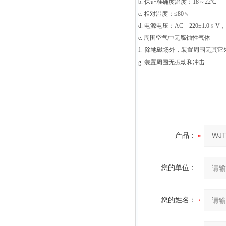
b.
保证准确度温度：18～22℃
c.
相对湿度：≤80﹪
d.
电源电压：AC 220±1.0﹪V，
e.
周围空气中无腐蚀性气体
f.
除地磁场外，装置周围无其它
g.
装置周围无振动和冲击
产品：
您的单位：
您的姓名：