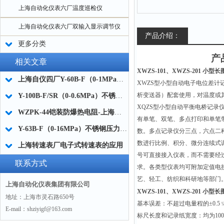
上海自动化仪表六厂温度巡检仪
上海自动化仪表六厂双输入显示调节仪
产品介绍：
更多分类
产
相关文章
XWZS-101、XWZS-201
小型长
上海自仪四厂Y-60B-F（0-1MPa）不锈钢压力表的量程范围
XWZS
型小型自动电子电位差计记
析变送器）配套使用，对温度或
Y-100B-F/SR（0-0.6MPa）不锈钢压力表材质说明
XQZS型小型自动平衡电桥记
WZPK-44铠装防爆热电阻-上海自动化仪表三厂
有单笔、双笔、多点打印和单笔
Y-63B-F（0-16MPa）不锈钢压力表使用选型与订货须知
数。多点记录仪分三点，六点二
数进行比例、积分、微分连续式
上海转速表厂电子式转速表的应用
号可直接接入仪表，而不需要经
联系方式
求。各类型仪表均可附加定值电
艺、轻工、纺织和科研地等部门
上海自动化仪表集团有限公司
XWZS-101、XWZS-201 小型
地址：上海市灵石路650号
基本误差：不超过电量程的±0.5
E-mail：shziyigf@163.com
标尺长度和记录纸宽度：均为10