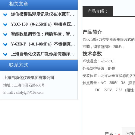
相关文章
产品介绍：
短信报警温湿度记录仪在冷藏车上的应用及使用难点
YXC-150（0-2.5MPa）电接点压力表
产品简介
智能数显调节仪：精确掌控，智能制造
YPK-50
压力控制器采用膜片式的
Y-63B-F（-0.1-0MPa）不锈钢真空压力表的工作原理及选型
可调，调节范围0～20kPa。
技术参数
上海自动化仪表厂教你如何选择耐磨热电偶
环境温度：-25-55
℃
联系方式
外壳防护等级：IP40
安装位置：允许从垂直状态向各方
上海自动化仪表集团有限公司
触点容量：AC 380V 3A（阻
地址：上海市灵石路650号
DC
220V 2.5A（阻性
E-mail：shziyigf@163.com
产品：