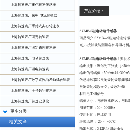
上海转速表厂霍尔转速传感器
产品介绍：
上海转速表厂频率-电流转换器
上海转速表厂手持式离心转速表
SZMB-9磁电转速传感器
上海转速表厂固定转速表
商品简介:SZMB—9磁电转速
点,非接触就能测量各种导磁材
上海转速表厂固定磁性转速表
上海转速表厂电动转速表
SZMB-9磁电转速传感器
主要技
输出波形：近似为正弦波（≥50r/m
上海转速表厂磁电转速表
输出信号幅值：50r/min时≥300m
上海转速表厂数字式汽油发动机转速表
传感器铁蕊和被测齿轮齿顶间隙δ=0
被测齿论模数m=2，齿数Z=60
上海转速表厂手持数字转速表
材料电工钢信号
幅值大小，与转速成正比，与铁
上海转速表厂转速记录仪
测量范围：50～5000Hz
更多分类
使用时间：连续使用
相关文章
环境温度：-20 ～ +60℃
输出形式：X12K4P四蕊插头