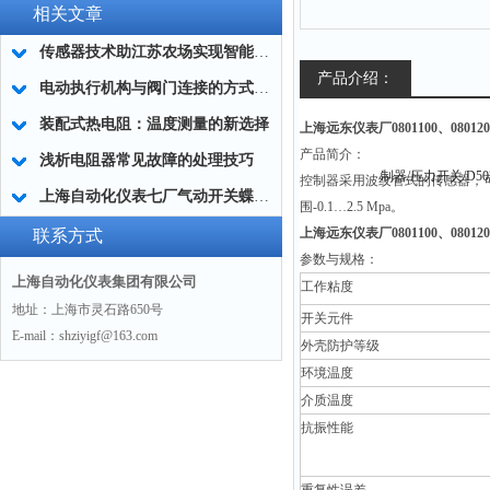
相关文章
传感器技术助江苏农场实现智能化渔业管理
产品介绍：
电动执行机构与阀门连接的方式有哪些
装配式热电阻：温度测量的新选择
上海远东仪表厂0801100、0801200
产品简介：
浅析电阻器常见故障的处理技巧
控制器采用波纹管式的传感器，
上海自动化仪表七厂气动开关蝶阀保养要点
围-0.1…2.5 Mpa。
上海远东仪表厂0801100、080120
联系方式
参数与规格：
上海自动化仪表集团有限公司
工作粘度
地址：上海市灵石路650号
开关元件
E-mail：shziyigf@163.com
外壳防护等级
环境温度
介质温度
抗振性能