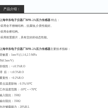
产品介绍：
上海华东电子仪器厂BPR-2A压力传感器
特点：
•采用全不锈钢结构，抗腐蚀
,
介质性能好。
•采用全桥结构。
•采用前置膜片，具有交好的动态性能。
上海华东电子仪器厂BPR-2A压力传感器
主要技术指标：
灵敏度：
1mv/V.(1,1.6,2.5 MPa
为
0.5mv/V)
非线性：
<
±
0.5%R.O
滞
后：
<
±
0.5%R.O
重复性：
<0.2%R.O
零点温度影响：
0.3%/10
℃
工作温度范围：
-10
℃～
+70
℃
输入阻抗：
350
Ω
输出阻抗：
350
Ω
允许够载能力：
20%R.L