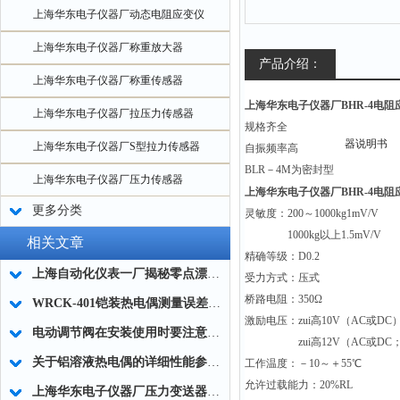
上海华东电子仪器厂动态电阻应变仪
上海华东电子仪器厂称重放大器
产品介绍：
上海华东电子仪器厂称重传感器
上海华东电子仪器厂BHR-4电
上海华东电子仪器厂拉压力传感器
规格齐全
上海华东电子仪器厂S型拉力传感器
自振频率高
BLR－4M为密封型
上海华东电子仪器厂压力传感器
上海华东电子仪器厂BHR-4电
更多分类
灵敏度：200～1000kg1mV/V
1000kg以上1.5mV/V
相关文章
精确等级：D0.2
上海自动化仪表一厂揭秘零点漂移的原因和解决办法
受力方式：压式
桥路电阻：350Ω
WRCK-401铠装热电偶测量误差及其注意事项
激励电压：zui高10V（AC或DC
电动调节阀在安装使用时要注意哪些方面？
zui高12V（AC或DC；B
关于铝溶液热电偶的详细性能参数介绍
工作温度：－10～＋55℃
允许过载能力：20%RL
上海华东电子仪器厂压力变送器使用须知