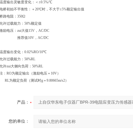
温度输出灵敏度变化：＜±0.5%/℃
电桥初始不平衡性：＋20℃时，不大于±5%额定输出值
桥路电阻：350Ω
允许过载能力：50%额定值
激励电压：zui大值15V，AC/DC
推荐值10V，AC/DC
温度输出变化：0.02%RO/10℃
允许过载能力：50%RL
允许zui大侧向负荷：50%RL
注：RO为额定输出（激励电压＝10V）
RL
为额定负荷（测试时g＝9.80665m/s2）
产品：
您的单位：