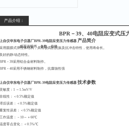
产品介绍：
BPR
－39、40电阻应变式压
产品简介
上自仪华东电子仪器厂BPR-39电阻应变压力传感器
采用圆膜式弹性体结构，具有较高的抗振及抗冲击特性，使用寿命长。
良好的静/动态特性。
BPR
－39采用铝合金材料制作。
BPR
－40采用不锈钢材料制作，抗腐蚀性强
技术参数
上自仪华东电子仪器厂BPR-39电阻应变压力传感器
灵敏度：1 ～1.5mV/V
非线性：＜0.5%额定值
滞后误差：＜0.5%额定值
重复性误差：＜0.5%额定值
工作温度：－10～＋60℃
温度零点变化：＜0.5%/℃