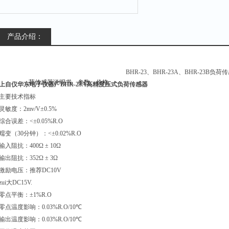
产品介绍：
BHR-23
、
BHR-23A
、
BHR-23B
负荷传
上自仪华东电子仪器厂BHR-23A高精度压式负荷传感器
主要技术指标
灵敏度：
2mv/V
±
0.5%
综合误差：
<
±
0.05%R.O
蠕变（
30
分钟）：
<
±
0.02%R.O
输入阻抗：
400
Ω
±
10
Ω
输出阻抗：
352
Ω
±
3
Ω
激励电压：推荐
DC10V
zui大
DC15V.
零点平衡：±
1%R.O
零点温度影响：
0.03%R.O/10
℃
输出温度影响：
0.03%R.O/10
℃