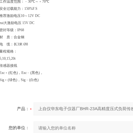
工作温度范围：﹣
30
℃～﹢
70
℃
安全过载能力：
150%F.S
推荐激励电压
10
～
12V DC
zui大激励电压
15V DC
密封等级：
IP68
材
质：合金钢
电
缆：长
3
米
Ø8
量程规格：
5,10,15,20t
传感器接线
Exc
﹢
(
红色
)
，
Exc
﹣
(
黑色
)
，
Sig
﹢
(
绿色
)
，
Sig
﹣
(
白色
)
产品：
您的单位：