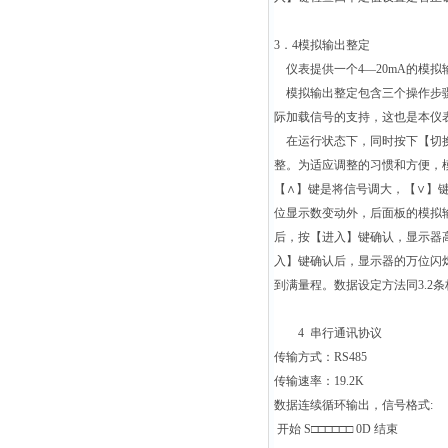
3
．4模拟输出整定
仪表提供一个4—20mA的模
模拟输出整定包含三个操作步
际加载信号的支持，这也是本仪
在运行状态下，同时按下【切
整。为适应调整的习惯和方便，
【∧】键是将信号调大，【∨】
位显示数变动外，后面板的模拟
后，按【进入】键确认，显示器
入】键确认后，显示器的万位闪
到满量程。数据设定方法同3.2
4
串行通讯协议
传输方式：RS485
传输速率：19.2K
数据连续循环输出，信号格式:
开始 S□□□□□□ 0D 结束