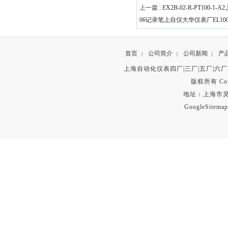
上一篇 :
EX2B-02-R-PT100
06记录笔上自仪大华仪表厂EL10
首页
公司简介
公司新闻
产
|
|
|
上海自动化仪表四厂|三厂|五厂|六厂
版权所有 Copyr
地址：上海市灵石路
GoogleSitemap