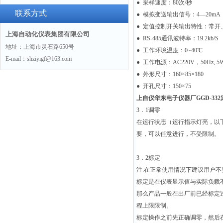
● 采样速度：80次/秒
联系方式
● 模拟变送输出信号：4—20mA
● 定值控制开关输出特性：常开、AC
上海自动化仪表集团有限公司
● RS-485通讯波特率：19.2kb/S
地址：上海市灵石路650号
● 工作环境温度：0~40℃
E-mail：shziyigf@163.com
● 工作电源：AC220V，50Hz, 5
● 外形尺寸：160×85×180
● 开孔尺寸：150×75
上自仪华东电子仪器厂GGD-33
3
．1调零
在运行状态（运行指示灯亮，以
要，可以任意进行，不受限制。
3
．2标定
注:在正常使用情况下建议用户
标定是在仪表显示值与实际负载
那么产品一般在出厂前已经标定
程上限限制。
标定操作之前先正确调零，然后