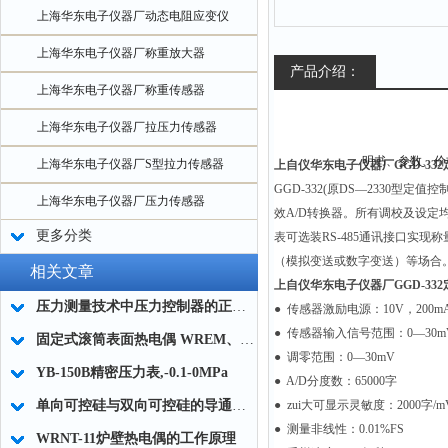
上海华东电子仪器厂动态电阻应变仪
上海华东电子仪器厂称重放大器
产品介绍：
上海华东电子仪器厂称重传感器
上海华东电子仪器厂拉压力传感器
上海华东电子仪器厂S型拉力传感器
上自仪华东电子仪器厂GGD-33
GGD-332(
原DS—2330型定
上海华东电子仪器厂压力传感器
效A/D转换器。所有调校及设
更多分类
表可选装RS-485通讯接口实
（模拟变送或数字变送）等场合
相关文章
上自仪华东电子仪器厂GGD-33
压力测量技术中压力控制器的正确使用说明
● 传感器激励电源：10V，200m
● 传感器输入信号范围：0—30m
固定式滚筒表面热电偶 WREM、WRNM-301型
● 调零范围：0—30mV
YB-150B精密压力表,-0.1-0MPa
● A/D分度数：65000字
单向可控硅与双向可控硅的导通条件
● zui大可显示灵敏度：2000字/m
● 测量非线性：0.01%FS
WRNT-11炉壁热电偶的工作原理