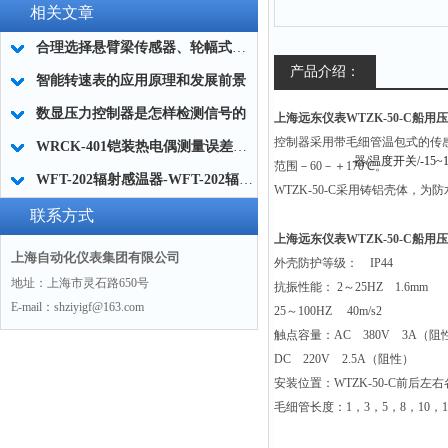
相关文章
合理选择悬臂梁传感器、轮幅式传感器、拉压力传感器的类型？
产品介绍：
智能转速表的应用原理和发展前景
数显压力控制器是怎样检测信号的
上海远东仪表WTZK-50-C船用压
控制器采用带毛细管温包式的传
WRCK-401铠装热电偶测量误差及其注意事项
范围－60－＋170℃。
WFT-202辐射感温器-WFT-202辐射高温计-现货供应
WTZK-50-C
采用铸铝壳体，为防
联系方式
上海远东仪表WTZK-50-C船用压
上海自动化仪表集团有限公司
外壳防护等级： IP44
地址：上海市灵石路650号
抗振性能： 2～25HZ 1.6mm
E-mail：shziyigf@163.com
25
～100HZ 40m/s2
触点容量：AC 380V 3A（阻
DC
220V 2.5A（阻性）
安装位置：WTZK-50-C前后左右
毛细管长度：1，3，5，8，10，1