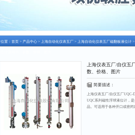
前位置：
首页
>
产品中心
>
上海自动化仪表五厂
>
上海自动化仪表五厂磁翻板液位计
>
液位计说明书、参数、价格、图片
上海仪表五厂/自仪五厂
数、价格、图片
简要描述：
上海仪表五厂/自仪五厂UQC-
UQC系列磁性浮球液位计，是按
品。可适用于各种开口或密闭
强腐蚀性介质更显其*性。