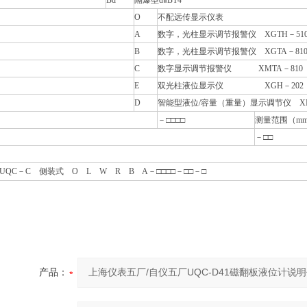
Bd
隔爆型
d
Ⅱ
BT4
O
不配远传显示仪表
A
数字，光柱显示调节报警仪
XGTH
－
51
B
数字，光柱显示调节报警仪
XGTA
－
81
C
数字显示调节报警仪
XMTA
－
810
E
双光柱液位显示仪
XGH
－
202
D
智能型液位
/
容量（重量）显示调节仪
X
－
□□□□
测量范围（
m
－
□□
UQC
－
C
侧装式
O L W R B A
－
□□□□
－
□□
－
□
产品：