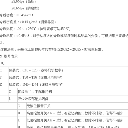
≤9.6Mpa
（高压）
≤0.6Mpa
（防腐型）
介质密度：
≥0.45g/cm3
介质密度差：
≥0.15 g/cm3
（测量界面）
介质温度：
-20
～＋
250
℃
（特殊要求可达
450
℃
）
介质粘度：
≤0.4Pa·S
，对于粘度大的介质或温度低时易结晶的介质，可根据用户要求
计
连接法兰：采用化工部
1998
年颁布的
HG20592
～
20635
－
97
法兰标准。
□
型号表示
UQC
C
侧装式：
C10
～
C23
（该格只填数字）
T
顶装式：
T30
～
T36
（该格只填数字）
D
底装式：
D40
～
D44
（该格只填数字）
O
盲板法兰，不配排污阀
L
液位计底部配排污阀
O
无液位报警开关
H
高位报警开关
AK
－
3
型，有记忆功能，故障不排除，信号不清除
L
低位报警开关
AK
－
3
型，有记忆功能，故障不排除，信号不清除
B
高位、低位报警开关全配，有记忆功能，
AK
－
3
型和
AK
－
4
型