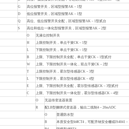
G
高位报警开关，区域型报警
AK
－
1
型
D
低位报警开关，区域型报警
AK
－
1
型
Q
高位、低位报警开关全配，区域型报警
AK
－
1
型贰台
S
高位和低位一体化型报警开关，区域型报警
AK
－
2
型
O
无液位控制开关
H
上限控制开关，单点干簧
CK
－
1
型
L
下限控制开关，单点干簧
CK
－
1
型
B
上限、下限控制开关全配，单点干簧
CK
－
1
型贰付
W
上限、下限控制开关一体化，双点干簧
CK
－
2
型
T
上限控制开关，霍尔型传感器
CK
－
3
型
L
下限控制开关，霍尔型传感器
CK
－
4
型
E
上限、下限控制开关全配，霍尔型传感器
CK
－
3
型贰付
C
上限、下限控制开关一体化型，霍尔型传感器
CK
－
4
型
O
无远传变送器装置
R
配
LB
型捆绑式变送器，输出二线制
4
－
20mADC
O
普通防水型
B
本质安全型
ib
Ⅱ
CT4
，可配齐纳安全栅或
IS4041
－