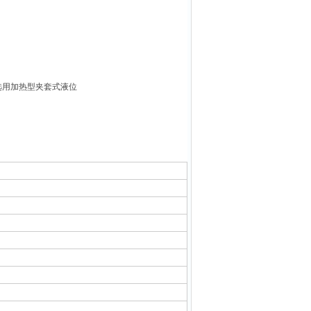
选用加热型夹套式液位
。