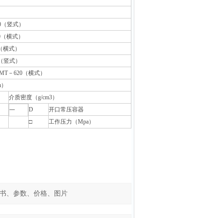
0
（竖式）
0
（横式）
（横式）
（竖式）
MT
－
620
（横式）
m
）
介质密度（
g/cm3
）
D
开口常压容器
一
□
工作压力（
Mpa
）