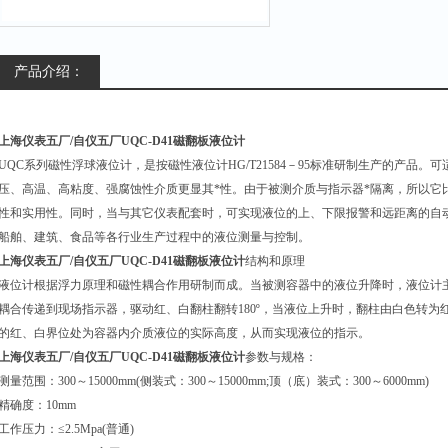
产品介绍：
上海仪表五厂/自仪五厂UQC-D41
磁翻板液位计
UQC
系列磁性浮球液位计，是按磁性液位计
HG/T21584
－
95
标准研制生产的产品。可
压、高温、高粘度、强腐蚀性介质更显其*性。由于被测介质与指示器*隔离，所以它
性和实用性。同时，当与其它仪表配套时，可实现液位的上、下限报警和远距离的自
船舶、建筑、食品等各行业生产过程中的液位测量与控制。
上海仪表五厂/自仪五厂UQC-D41磁翻板液位计
结构和原理
液位计根据浮力原理和磁性耦合作用研制而成。当被测容器中的液位升降时，液位计
耦合传递到现场指示器，驱动红、白翻柱翻转
180º
，当液位上升时，翻柱由白色转为
的红、白界位处为容器内介质液位的实际高度，从而实现液位的指示。
上海仪表五厂/自仪五厂UQC-D41磁翻板液位计
参数与规格：
测量范围：
300
～
15000mm(
侧装式：
300
～
15000mm;
顶（底）装式：
300
～
6000mm)
精确度：
10mm
工作压力：
≤2.5Mpa(
普通
)