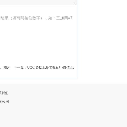
结果（填写阿拉伯数字），如：三加四=7
格、图片
下一篇 :
UQC-D42上海仪表五厂/自仪五厂
系我们
限公司