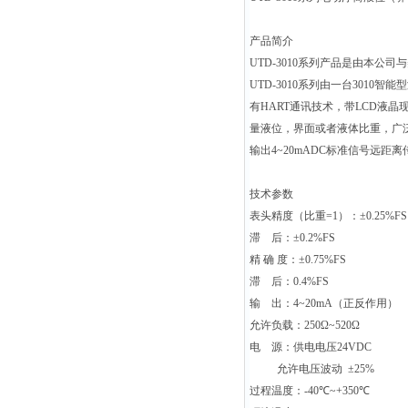
产品简介
UTD-3010
系列产品是由本公司与
UTD-3010
系列由一台
3010
智能型
有
HART
通讯技术，带
LCD
液晶
量液位，界面或者液体比重，广
输出
4~20mADC
标准信号远距离
技术参数
表头精度（比重
=1
）：
±0.25%FS
滞
后：
±0.2%FS
精
确
度：
±0.75%FS
滞
后：
0.4%FS
输
出：
4~20mA
（正反作用）
允许负载：
250Ω~520Ω
电
源：供电电压
24VDC
允许电压波动
±25%
过程温度：
-40
℃
~+350
℃