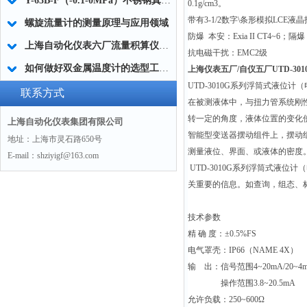
Y-63B-F（-0.1-0MPa）不锈钢真空压力表的工作原理及选型
0.1g/cm3
。
带有
3-1/2
数字
\
条形模拟
LCE
液晶
螺旋流量计的测量原理与应用领域
防爆
本安：
Exia II CT4~6
；隔爆
上海自动化仪表六厂流量积算仪有着过硬的特点
抗电磁干扰：
EMC2
级
如何做好双金属温度计的选型工作呢？
上海仪表五厂/自仪五厂UTD-30
UTD-3010G
系列浮筒式液位计（
联系方式
在被测液体中，与扭力管系统刚
转一定的角度，液体位置的变化
上海自动化仪表集团有限公司
智能型变送器摆动组件上，摆动
地址：上海市灵石路650号
测量液位、界面、或液体的密度
E-mail：shziyigf@163.com
UTD-3010G
系列浮筒式液位计（
关重要的信息。如查询，组态、
技术参数
精
确
度：
±0.5%FS
电气罩壳：
IP66
（
NAME 4X
）
输
出：信号范围
4~20mA/20~4
操作范围
3.8~20.5mA
允许负载：
250~600Ω