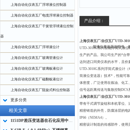
上海自动化仪表五厂浮球液位控制器
上海自动化仪表五厂电缆浮球液位控制器
产品介绍：
上海自动化仪表五厂干簧管浮球液位控制
器
上海仪表五厂/自仪五厂UTD-30
上海自动化仪表五厂浮球液位计
UTD-3010G
系列智能浮筒式液位
生产的产品。我公司生产的*台带
上海自动化仪表五厂玻璃管液位计
达到进口同类仪表的水平，且价
上海自动化仪表五厂玻璃板液位计
UTD-3010G
系列浮筒式液位计（
筒液位变送器）技术*，性能可
上海自动化仪表五厂磁翻板液位计
体密度，广泛使用在炼油、化工
信号远距离传送与集散控制
DCS
上海自动化仪表五厂阻旋式料位控制器
上海仪表五厂/自仪五厂UTD-30
更多分类
带有干式调节旋钮和本机零位、
相关文章
精密铸造的外壳，防腐涂层的电
IP66
（
NEMA4
）。
1151DP差压变送器在石化应用中的故障诊断与分析
精密设计制造的传感部件，使用