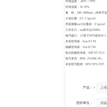
环境温度：
-40
℃
~+70
℃
环境湿度：
10~95%
量
程：
300~3000mm
（特殊可
介质比重：
0.1~1.5g/cm3
界面测量zui小比重差：
0.1g/cm3
工作压力：zui高可达
32MPa
电气接口：
1/2
英寸
NPT
或
M20
×
1.
本安型等级：
Exia II CT6
隔爆型等级：
Exd II CT6
粉尘防爆型等级：
DIP DT T113
电气罩壳：
IP66
（
NAME 4X
）
本安型可配用：
MTL787S Z787
、
产品：
您的单位：