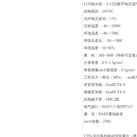
LCD
指示器：
3-1/2
位数字组态成
供电电压：
24VDC
允许电压波动：
±5%
过程温度：
-40~+3500C
环境温度：
-40~+700C
带指示表头：
-30~+700C
环境湿度：
10~95%
量
程：
300~3000
（特殊可定做
介质密度：
0.5~1.5g/cm3
界面测量zui小密度差：
0.1g/cm3
工作压力（单位：
MPa
）：zui
本安型等级：
ExiaIICT4~6
隔爆型等级：
ExiaIICT4~6
抗电磁干扰：
EMC2
级
电气接口：
M20*1.5
或
NPT1/2"
通
讯：
HART
通讯标准
zui小负载：
250Ω
UTD-3010
系列电动浮筒液位（界